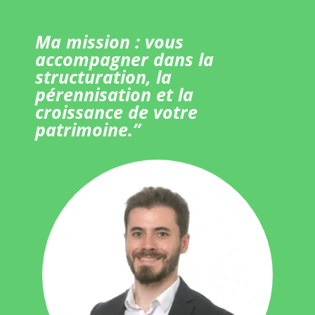
Ma mission : vous
accompagner dans la
structuration, la
pérennisation et la
croissance de votre
patrimoine.”