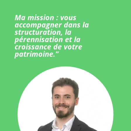
Ma mission : vous
accompagner dans la
structuration, la
pérennisation et la
croissance de votre
patrimoine.”