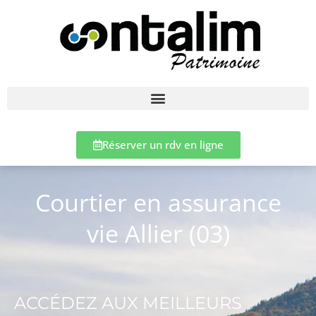
Réserver un rdv en ligne
Courtier en assurance
vie Allier (03)
ACCÉDEZ AUX MEILLEURS