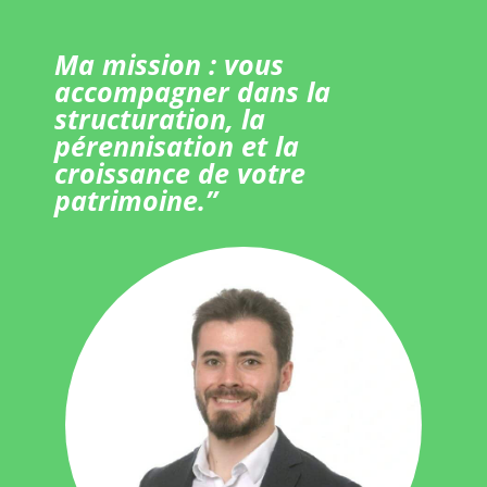
Ma mission : vous
accompagner dans la
structuration, la
pérennisation et la
croissance de votre
patrimoine.”