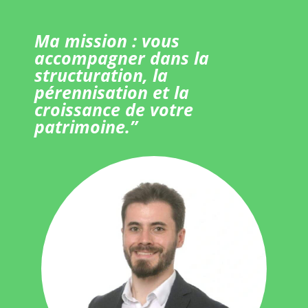
Ma mission : vous
accompagner dans la
structuration, la
pérennisation et la
croissance de votre
patrimoine.”