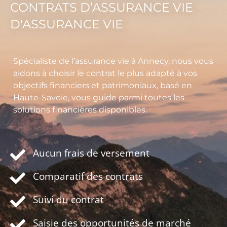
CONTRATS D’ASSURANCE VIE
D'ASSURANCE VIE
Spécialiste de l’assurance vie à Annecy, nous vous
aidons à choisir le contrat le plus adapté à vos
objectifs financiers et patrimoniaux, basé en
Haute-Savoie, vous guide parmi toutes les
solutions financières disponibles.
Aucun frais de versement
Comparatif des contrats
Suivi du contrat
Saisie des opportunités de marché