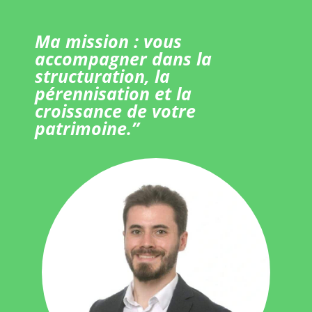
Ma mission : vous
accompagner dans la
structuration, la
pérennisation et la
croissance de votre
patrimoine.”