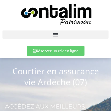
Réserver un rdv en ligne
Courtier en assurance
vie Ardèche (07)
ACCÉDEZ AUX MEILLEURS