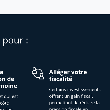
 pour :
la
Alléger votre
on de
fiscalité
imoine
Certains investissements
offrent un gain fiscal,
et qui est
permettant de réduire la
 côté
pression fiscale en
in âge,