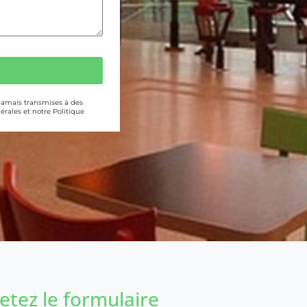
 jamais transmises à des
érales et notre Politique
tez le formulaire