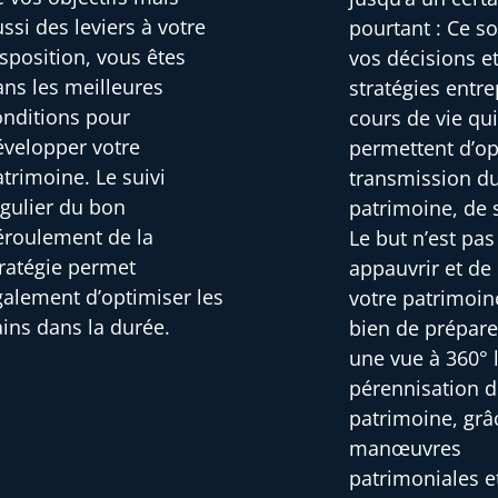
ssi des leviers à votre
pourtant : Ce s
sposition, vous êtes
vos décisions et
ans les meilleures
stratégies entre
onditions pour
cours de vie qu
évelopper votre
permettent d’op
trimoine. Le suivi
transmission d
égulier du bon
patrimoine, de 
éroulement de la
Le but n’est pa
tratégie permet
appauvrir et de
galement d’optimiser les
votre patrimoin
ains dans la durée.
bien de prépare
une vue à 360° 
pérennisation d
patrimoine, grâ
manœuvres
patrimoniales e