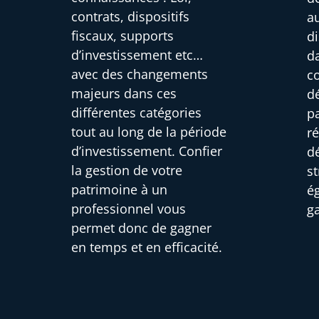
contrats, dispositifs
au
fiscaux, supports
di
d’investissement etc…
d
avec des changements
c
majeurs dans ces
d
différentes catégories
pa
tout au long de la période
r
d’investissement. Confier
d
la gestion de votre
s
patrimoine à un
é
professionnel vous
g
permet donc de gagner
en temps et en efficacité.