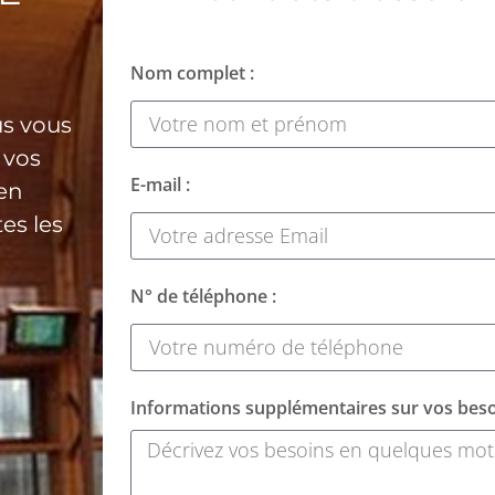
Nom complet :
us vous
 vos
E-mail :
 en
es les
N° de téléphone :
Informations supplémentaires sur vos beso