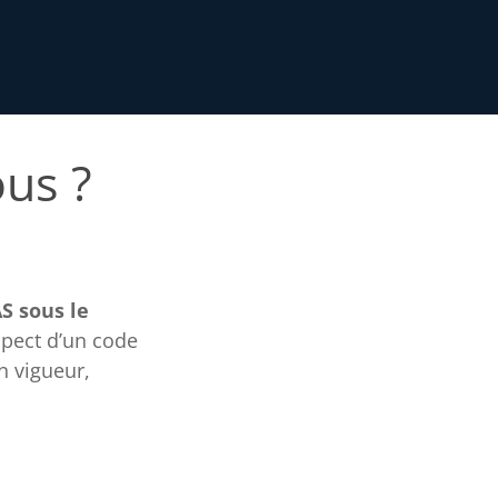
ous ?
S sous le
spect d’un code
n vigueur,