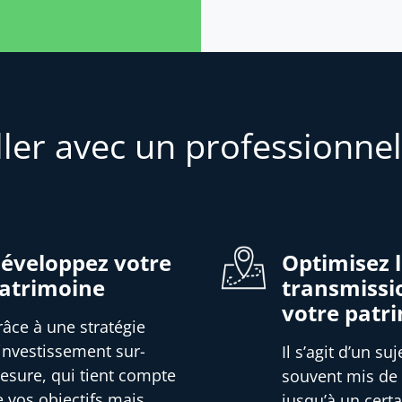
ller avec un professionnel
éveloppez votre
Optimisez 
atrimoine
transmissi
votre patr
râce à une stratégie
’investissement sur-
Il s’agit d’un suj
esure, qui tient compte
souvent mis de
e vos objectifs mais
jusqu’à un certa