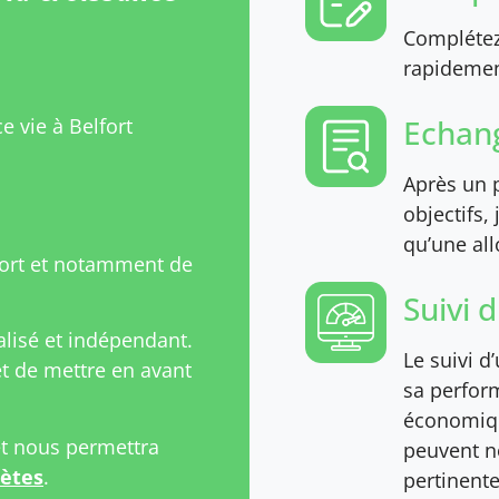
Complétez 
rapidement
Echang
e vie à Belfort
Après un p
objectifs,
qu’une all
fort et notamment de
Suivi 
isé et indépendant.
Le suivi d
 de mettre en avant
sa perfor
économiqu
et nous permettra
peuvent n
rètes
.
pertinente