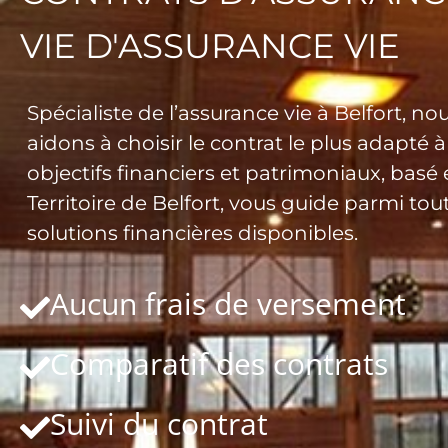
VIE D'ASSURANCE VIE
Spécialiste de l’assurance vie à Belfort, no
aidons à choisir le contrat le plus adapté à
objectifs financiers et patrimoniaux, basé
Territoire de Belfort, vous guide parmi tout
solutions financières disponibles.
Aucun frais de versement
Comparatif des contrats
Suivi du contrat