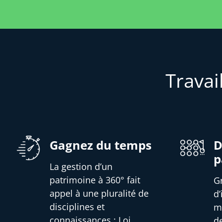
Travai
Gagnez du temps
D
p
La gestion d’un
patrimoine à 360° fait
G
appel à une pluralité de
d
disciplines et
m
connaissances : Loi,
d