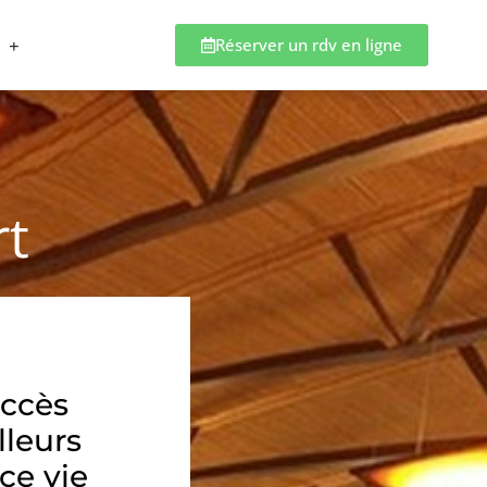
Réserver un rdv en ligne
rt
accès
lleurs
ce vie