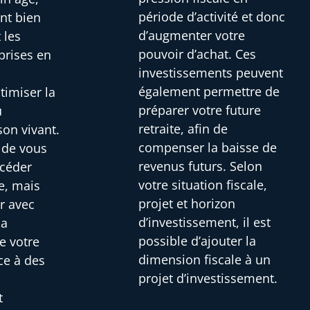
période d’activité et donc
ont bien
d’augmenter votre
 les
pouvoir d’achat. Ces
prises en
investissements peuvent
i
également permettre de
timiser la
préparer votre future
u
retraite, afin de
son vivant.
compenser la baisse de
s de vous
revenus futurs. Selon
 céder
votre situation fiscale,
e, mais
projet et horizon
r avec
d’investissement, il est
la
possible d’ajouter la
e votre
dimension fiscale à un
ce à des
projet d’investissement.
t