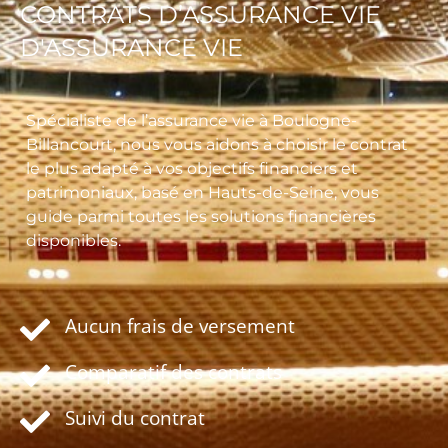
CONTRATS D’ASSURANCE VIE
D'ASSURANCE VIE
Spécialiste de l’assurance vie à Boulogne-
Billancourt, nous vous aidons à choisir le contrat
le plus adapté à vos objectifs financiers et
patrimoniaux, basé en Hauts-de-Seine, vous
guide parmi toutes les solutions financières
disponibles.
Aucun frais de versement
Comparatif des contrats
Suivi du contrat