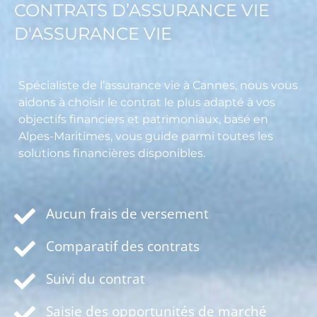
CONTRATS D’ASSURANCE VIE
D'ASSURANCE VIE
Spécialiste de l’assurance vie à Cannes, nous vous
aidons à choisir le contrat le plus adapté à vos
objectifs financiers et patrimoniaux, basé en
Alpes-Maritimes, vous guide parmi toutes les
solutions financières disponibles.
Aucun frais de versement
Comparatif des contrats
Suivi du contrat
Saisie des opportunités de marché