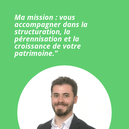
Ma mission : vous
accompagner dans la
structuration, la
pérennisation et la
croissance de votre
patrimoine.”