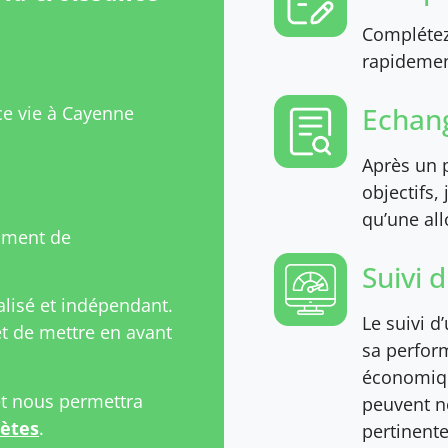
Complétez 
rapidement
Echang
ce vie à Cayenne
Après un p
objectifs,
qu’une all
mment de
Suivi 
isé et indépendant.
Le suivi d
 de mettre en avant
sa perfor
économiqu
et nous permettra
peuvent n
rètes
.
pertinente