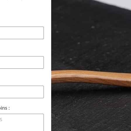
ins :