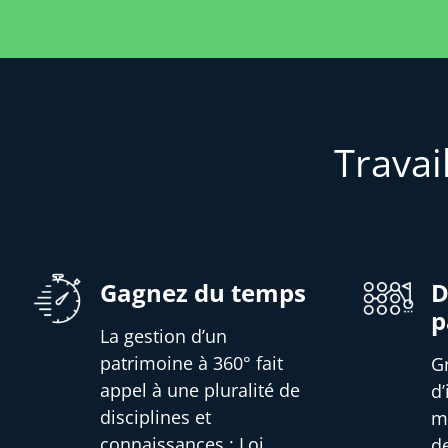
Travai
Gagnez du temps
D
p
La gestion d’un
patrimoine à 360° fait
G
appel à une pluralité de
d
disciplines et
m
connaissances : Loi,
d