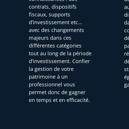
contrats, dispositifs
au
fiscaux, supports
di
d’investissement etc…
d
avec des changements
c
majeurs dans ces
d
différentes catégories
pa
tout au long de la période
r
d’investissement. Confier
d
la gestion de votre
s
patrimoine à un
é
professionnel vous
g
permet donc de gagner
en temps et en efficacité.