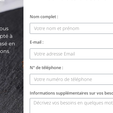
Nom complet :
nous
apté à
E-mail :
basé en
ions
N° de téléphone :
Informations supplémentaires sur vos beso