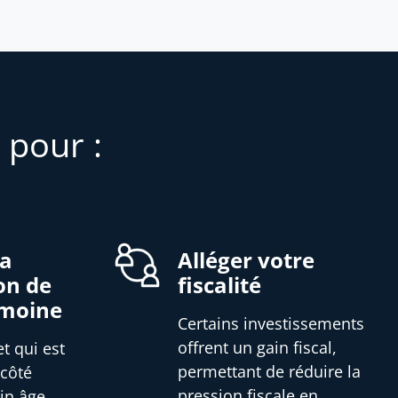
 pour :
la
Alléger votre
on de
fiscalité
imoine
Certains investissements
offrent un gain fiscal,
et qui est
permettant de réduire la
 côté
pression fiscale en
in âge,