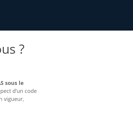
ous ?
S sous le
spect d’un code
n vigueur,