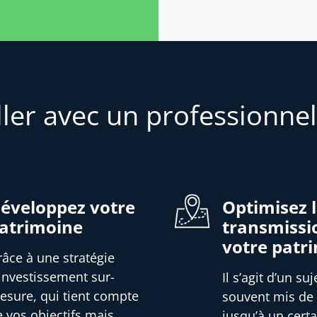
ller avec un professionnel
éveloppez votre
Optimisez 
atrimoine
transmissi
votre patr
râce à une stratégie
’investissement sur-
Il s’agit d’un suj
esure, qui tient compte
souvent mis de
e vos objectifs mais
jusqu’à un certa