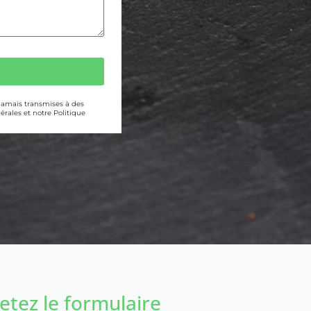
 jamais transmises à des
érales et notre Politique
tez le formulaire