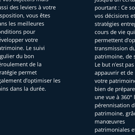
ssi des leviers à votre
pourtant : Ce s
sposition, vous êtes
vos décisions et
ans les meilleures
stratégies entre
onditions pour
cours de vie qu
évelopper votre
permettent d’op
trimoine. Le suivi
transmission d
égulier du bon
patrimoine, de 
éroulement de la
Le but n’est pa
tratégie permet
appauvrir et de
galement d’optimiser les
votre patrimoin
ains dans la durée.
bien de prépare
une vue à 360° 
pérennisation d
patrimoine, grâ
manœuvres
patrimoniales e