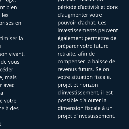
période d’activité et donc
ont bien
d’augmenter votre
 les
pouvoir d’achat. Ces
prises en
investissements peuvent
i
également permettre de
timiser la
préparer votre future
u
retraite, afin de
son vivant.
compenser la baisse de
s de vous
revenus futurs. Selon
 céder
votre situation fiscale,
e, mais
projet et horizon
r avec
d’investissement, il est
la
possible d’ajouter la
e votre
dimension fiscale à un
ce à des
projet d’investissement.
t