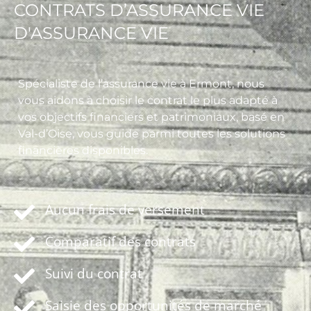
CONTRATS D’ASSURANCE VIE
D'ASSURANCE VIE
Spécialiste de l’assurance vie à Ermont, nous
vous aidons à choisir le contrat le plus adapté à
vos objectifs financiers et patrimoniaux, basé en
Val-d’Oise, vous guide parmi toutes les solutions
financières disponibles.
Aucun frais de versement
Comparatif des contrats
Suivi du contrat
Saisie des opportunités de marché