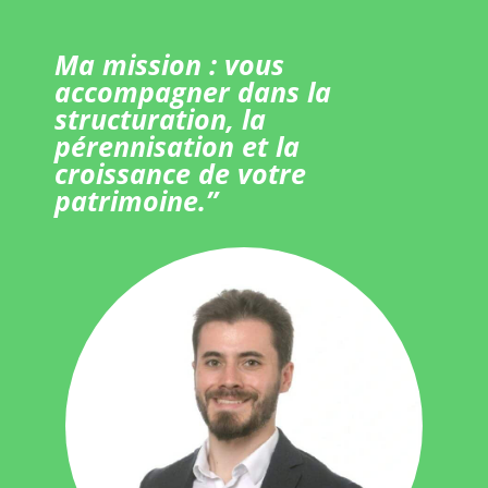
Ma mission : vous
accompagner dans la
structuration, la
pérennisation et la
croissance de votre
patrimoine.”