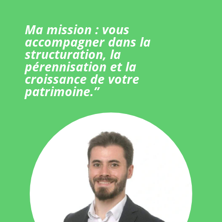
Ma mission : vous
accompagner dans la
structuration, la
pérennisation et la
croissance de votre
patrimoine.”