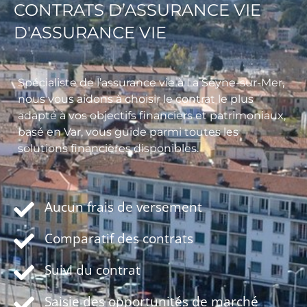
CONTRATS D’ASSURANCE VIE
D'ASSURANCE VIE
Spécialiste de l’assurance vie à La Seyne-sur-Mer,
nous vous aidons à choisir le contrat le plus
adapté à vos objectifs financiers et patrimoniaux,
basé en Var, vous guide parmi toutes les
solutions financières disponibles.
Aucun frais de versement
Comparatif des contrats
Suivi du contrat
Saisie des opportunités de marché