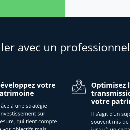
ller avec un professionnel
éveloppez votre
Optimisez 
atrimoine
transmissi
votre patr
râce à une stratégie
’investissement sur-
Il s’agit d’un suj
esure, qui tient compte
souvent mis de
e vos objectifs mais
jusqu’à un certa