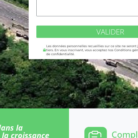
VALIDER
Les données personnelles recueillies sur ce site ne seront
tiers. En vous inscrivant, vous acceptez nos Conditions gén
de confidentialité.
ans la
Comple
 la croissance