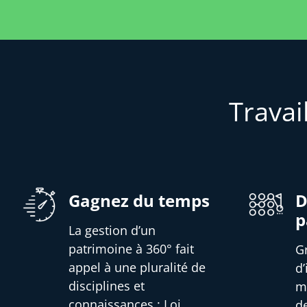
Travai
Gagnez du temps
D
p
La gestion d’un
patrimoine à 360° fait
G
appel à une pluralité de
d
disciplines et
m
connaissances : Loi,
d