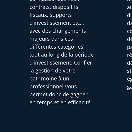
contrats, dispositifs
au
fiscaux, supports
di
d’investissement etc…
d
avec des changements
c
majeurs dans ces
d
différentes catégories
pa
tout au long de la période
r
d’investissement. Confier
d
la gestion de votre
s
patrimoine à un
é
professionnel vous
g
permet donc de gagner
en temps et en efficacité.