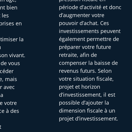
période d’activité et donc
ont bien
d’augmenter votre
 les
pouvoir d’achat. Ces
prises en
investissements peuvent
i
également permettre de
timiser la
préparer votre future
u
retraite, afin de
son vivant.
compenser la baisse de
s de vous
revenus futurs. Selon
 céder
votre situation fiscale,
e, mais
projet et horizon
r avec
d’investissement, il est
la
possible d’ajouter la
e votre
dimension fiscale à un
ce à des
projet d’investissement.
t