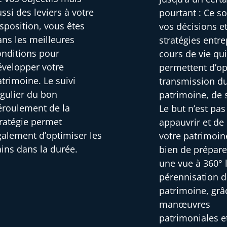
ssi des leviers à votre
pourtant : Ce s
sposition, vous êtes
vos décisions et
ans les meilleures
stratégies entre
onditions pour
cours de vie qu
évelopper votre
permettent d’op
trimoine. Le suivi
transmission d
égulier du bon
patrimoine, de 
éroulement de la
Le but n’est pa
tratégie permet
appauvrir et de
galement d’optimiser les
votre patrimoin
ains dans la durée.
bien de prépare
une vue à 360° 
pérennisation d
patrimoine, grâ
manœuvres
patrimoniales e