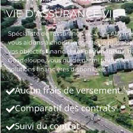
VIE D'ASSURANCE VIE
Spécialiste de l’assurance vie à Les Abyme
vous aidons à choisir le contrat le plus ad
vos objectifs financiers et patrimoniaux, 
Guadeloupe, vous guide parmi toutes les
solutions financières disponibles.
Aucun frais de versement
Comparatif des contrats
Suivi du contrat