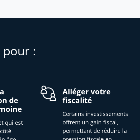
 pour :
la
Alléger votre
on de
fiscalité
imoine
Certains investissements
offrent un gain fiscal,
et qui est
permettant de réduire la
 côté
pression fiscale en
in âge,