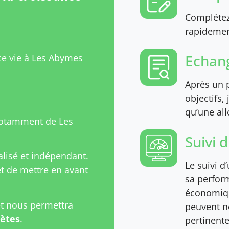
Complétez 
rapidement
Echang
ce vie à Les Abymes
Après un p
objectifs,
qu’une all
notamment de Les
Suivi 
isé et indépendant.
Le suivi d
 de mettre en avant
sa perfor
économiqu
et nous permettra
peuvent n
rètes
.
pertinente