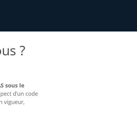
ous ?
S sous le
spect d’un code
n vigueur,