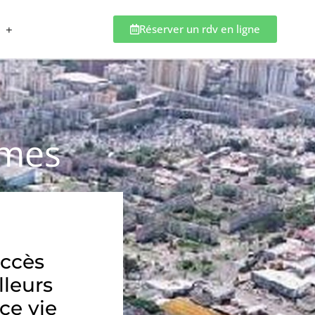
Réserver un rdv en ligne
ymes
accès
lleurs
ce vie