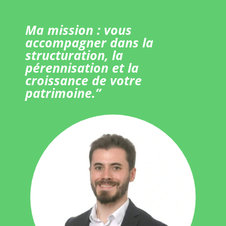
Ma mission : vous
accompagner dans la
structuration, la
pérennisation et la
croissance de votre
patrimoine.”