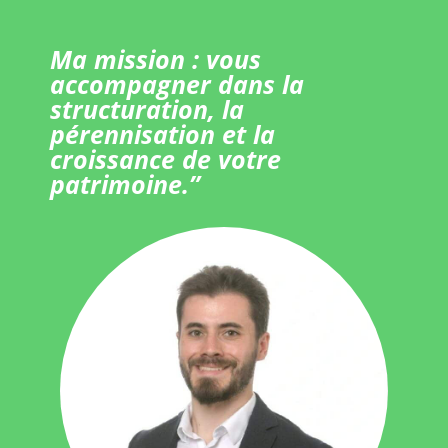
Ma mission : vous
accompagner dans la
structuration, la
pérennisation et la
croissance de votre
patrimoine.”