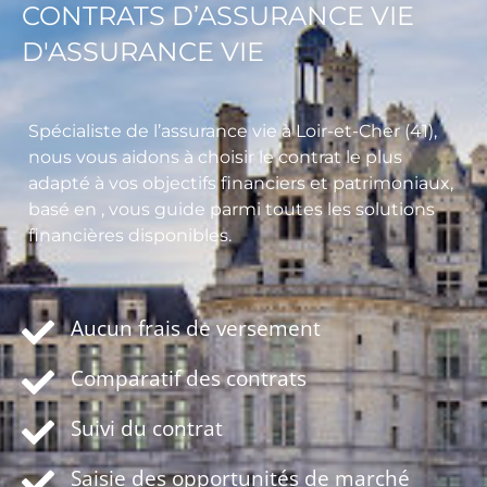
CONTRATS D’ASSURANCE VIE
D'ASSURANCE VIE
Spécialiste de l’assurance vie à Loir-et-Cher (41),
nous vous aidons à choisir le contrat le plus
adapté à vos objectifs financiers et patrimoniaux,
basé en , vous guide parmi toutes les solutions
financières disponibles.
Aucun frais de versement
Comparatif des contrats
Suivi du contrat
Saisie des opportunités de marché