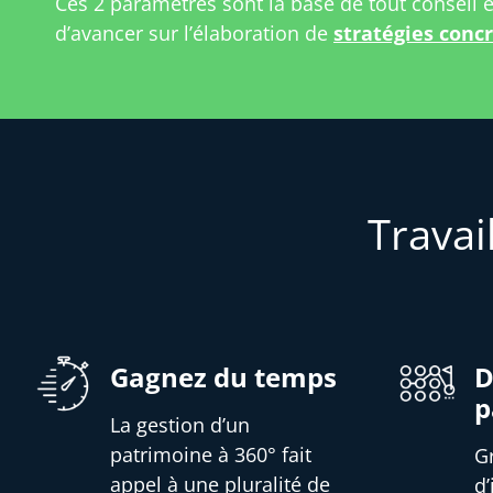
Ces 2 paramètres sont la base de tout conseil 
d’avancer sur l’élaboration de
stratégies conc
Travai
Gagnez du temps
D
p
La gestion d’un
patrimoine à 360° fait
G
appel à une pluralité de
d