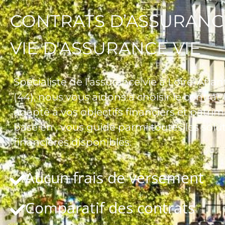
CONTRATS D’ASSURANC
VIE D'ASSURANCE VIE
Spécialiste de l’assurance vie à Loire-Atla
(44), nous vous aidons à choisir le contrat 
adapté à vos objectifs financiers et patri
basé en , vous guide parmi toutes les solu
financières disponibles.
Aucun frais de versement
Comparatif des contrats