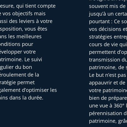
esure, qui tient compte
souvent mis de
e vos objectifs mais
jusqu’à un certa
ssi des leviers à votre
pourtant : Ce s
sposition, vous êtes
vos décisions et
ans les meilleures
stratégies entre
onditions pour
cours de vie qu
évelopper votre
permettent d’op
trimoine. Le suivi
transmission d
égulier du bon
patrimoine, de 
éroulement de la
Le but n’est pa
tratégie permet
appauvrir et de
galement d’optimiser les
votre patrimoin
ains dans la durée.
bien de prépare
une vue à 360° 
pérennisation d
patrimoine, grâ