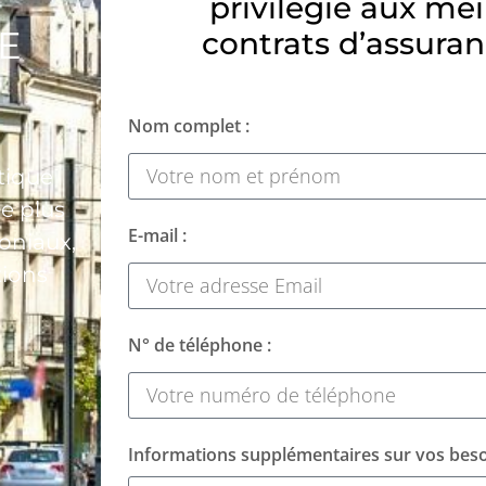
privilégié aux mei
E
contrats d’assuran
Nom complet :
ntique
le plus
E-mail :
moniaux,
tions
N° de téléphone :
Informations supplémentaires sur vos beso