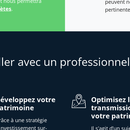
et nous permettra
peuvent n
rètes
.
pertinente
ller avec un professionnel
éveloppez votre
Optimisez 
atrimoine
transmissi
votre patr
râce à une stratégie
’investissement sur-
Il s’agit d’un suj