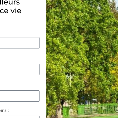
lleurs
ce vie
ins :