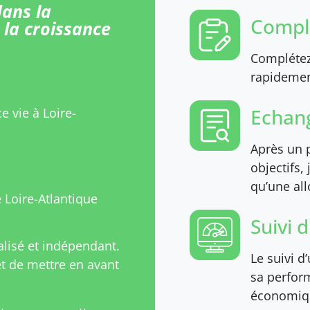
ans la
Comple
 la croissance
Complétez 
rapidement
Echang
e vie à Loire-
Après un p
objectifs,
qu’une all
Loire-Atlantique
Suivi 
isé et indépendant.
Le suivi d
 de mettre en avant
sa perfor
économiqu