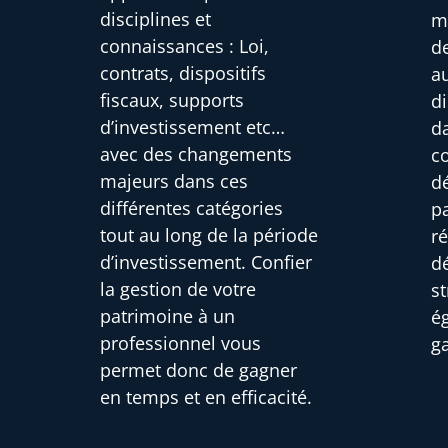
disciplines et
m
connaissances : Loi,
d
contrats, dispositifs
au
fiscaux, supports
di
d’investissement etc…
d
avec des changements
c
majeurs dans ces
d
différentes catégories
pa
tout au long de la période
r
d’investissement. Confier
d
la gestion de votre
s
patrimoine à un
é
professionnel vous
g
permet donc de gagner
en temps et en efficacité.