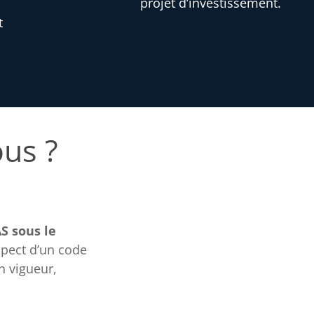
projet d’investissement.
t
ous ?
S sous le
spect d’un code
n vigueur,