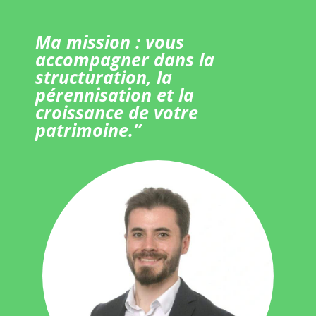
Ma mission : vous
accompagner dans la
structuration, la
pérennisation et la
croissance de votre
patrimoine.”