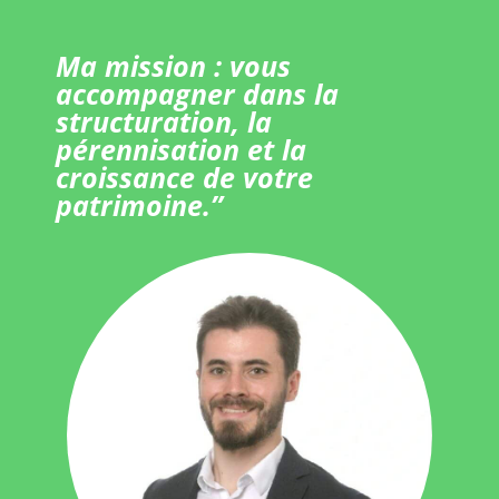
Ma mission : vous
accompagner dans la
structuration, la
pérennisation et la
croissance de votre
patrimoine.”