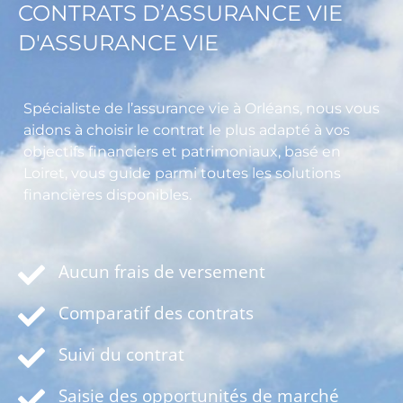
CONTRATS D’ASSURANCE VIE
D'ASSURANCE VIE
Spécialiste de l’assurance vie à Orléans, nous vous
aidons à choisir le contrat le plus adapté à vos
objectifs financiers et patrimoniaux, basé en
Loiret, vous guide parmi toutes les solutions
financières disponibles.
Aucun frais de versement
Comparatif des contrats
Suivi du contrat
Saisie des opportunités de marché