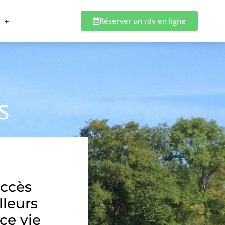
Réserver un rdv en ligne
s
accès
lleurs
ce vie