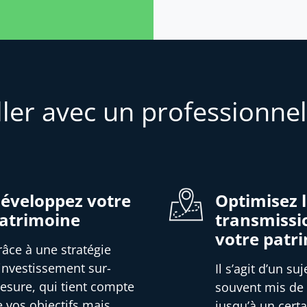
ller avec un professionnel
éveloppez votre
Optimisez 
atrimoine
transmissi
votre patr
râce à une stratégie
’investissement sur-
Il s’agit d’un suj
esure, qui tient compte
souvent mis de
e vos objectifs mais
jusqu’à un certa