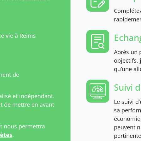
Complétez 
rapidement
Echang
ce vie à Reims
Après un p
objectifs,
qu’une all
ment de
Suivi 
isé et indépendant.
Le suivi d
 de mettre en avant
sa perfor
économiqu
et nous permettra
peuvent n
rètes
.
pertinente