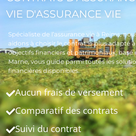
VIE D'ASSURANCE VIE
Spécialiste de l’assurance vie à Reims, no
aidons à choisir le contrat le plus adapté à
objectifs financiers et patrimoniaux, basé
Marne, vous guide parmi toutes les soluti
financières disponibles.
Aucun frais de versement
Comparatif des contrats
Suivi du contrat