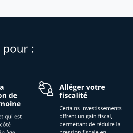
 pour :
la
Alléger votre
on de
fiscalité
imoine
Certains investissements
offrent un gain fiscal,
et qui est
permettant de réduire la
 côté
pression fiscale en
in âge,