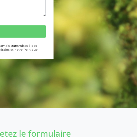
 jamais transmises à des
érales et notre Politique
tez le formulaire