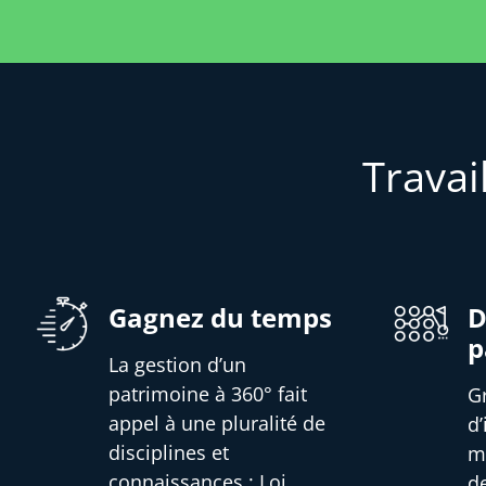
Travai
Gagnez du temps
D
p
La gestion d’un
patrimoine à 360° fait
G
appel à une pluralité de
d
disciplines et
m
connaissances : Loi,
d