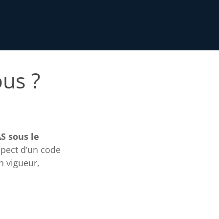
ous ?
S sous le
spect d’un code
n vigueur,