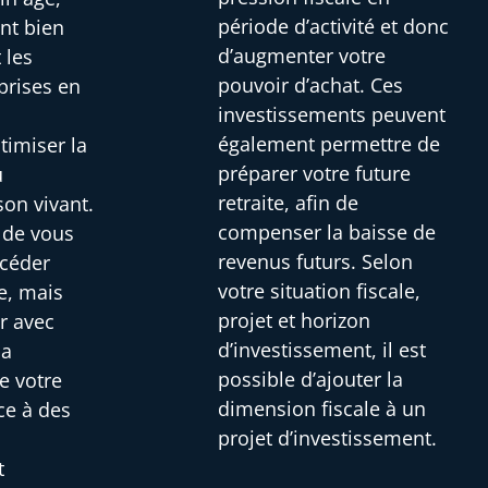
période d’activité et donc
ont bien
d’augmenter votre
 les
pouvoir d’achat. Ces
prises en
investissements peuvent
i
également permettre de
timiser la
préparer votre future
u
retraite, afin de
son vivant.
compenser la baisse de
s de vous
revenus futurs. Selon
 céder
votre situation fiscale,
e, mais
projet et horizon
r avec
d’investissement, il est
la
possible d’ajouter la
e votre
dimension fiscale à un
ce à des
projet d’investissement.
t