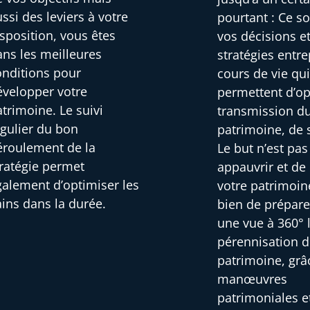
ssi des leviers à votre
pourtant : Ce s
sposition, vous êtes
vos décisions et
ans les meilleures
stratégies entre
onditions pour
cours de vie qu
évelopper votre
permettent d’op
trimoine. Le suivi
transmission d
égulier du bon
patrimoine, de 
éroulement de la
Le but n’est pa
tratégie permet
appauvrir et de
galement d’optimiser les
votre patrimoin
ains dans la durée.
bien de prépare
une vue à 360° 
pérennisation d
patrimoine, grâ
manœuvres
patrimoniales e