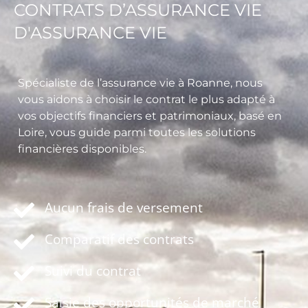
CONTRATS D’ASSURANCE VIE
D'ASSURANCE VIE
Spécialiste de l’assurance vie à Roanne, nous
vous aidons à choisir le contrat le plus adapté à
vos objectifs financiers et patrimoniaux, basé en
Loire, vous guide parmi toutes les solutions
financières disponibles.
Aucun frais de versement
Comparatif des contrats
Suivi du contrat
Saisie des opportunités de marché