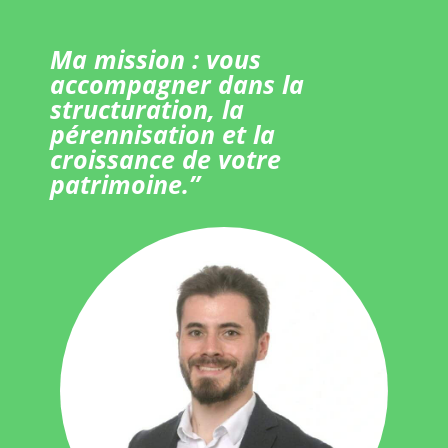
Ma mission : vous
accompagner dans la
structuration, la
pérennisation et la
croissance de votre
patrimoine.”