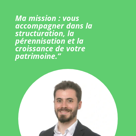
Ma mission : vous
accompagner dans la
structuration, la
pérennisation et la
croissance de votre
patrimoine.”