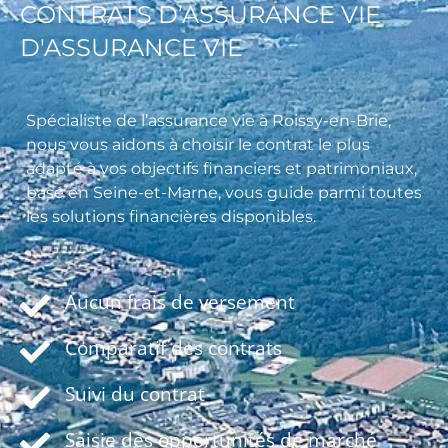
CONTRATS D’ASSURANCE VIE
D'ASSURANCE VIE
Spécialiste de l’assurance vie à Roissy-en-Brie,
nous vous aidons à choisir le contrat le plus
adapté à vos objectifs financiers et patrimoniaux,
basé en Seine-et-Marne, vous guide parmi toutes
les solutions financières disponibles.
Aucun frais de versement
Comparatif des contrats
Suivi du contrat
Saisie des opportunités de marché