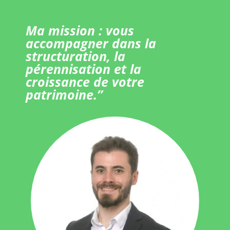
Ma mission : vous
accompagner dans la
structuration, la
pérennisation et la
croissance de votre
patrimoine.”