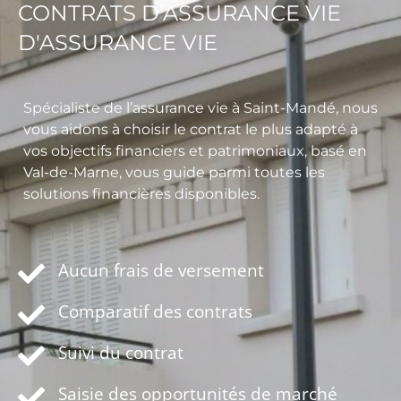
CONTRATS D’ASSURANCE VIE
D'ASSURANCE VIE
Spécialiste de l’assurance vie à Saint-Mandé, nous
vous aidons à choisir le contrat le plus adapté à
vos objectifs financiers et patrimoniaux, basé en
Val-de-Marne, vous guide parmi toutes les
solutions financières disponibles.
Aucun frais de versement
Comparatif des contrats
Suivi du contrat
Saisie des opportunités de marché