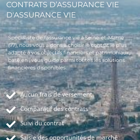
CONTRATS D’ASSURANCE VIE
D'ASSURANCE VIE
Spécialiste de l’assurance vie à Seine-et-Marne
(77), nous vous aidons à choisir le contrat le plus
adapté à vos objectifs financiers et patrimoniaux,
basé en , vous guide parmi toutes les solutions
financières disponibles.
Aucun frais de versement
Comparatif des contrats
Suivi du contrat
Saisie des opportunités de marché