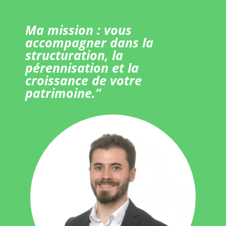
Ma mission : vous
accompagner dans la
structuration, la
pérennisation et la
croissance de votre
patrimoine.”