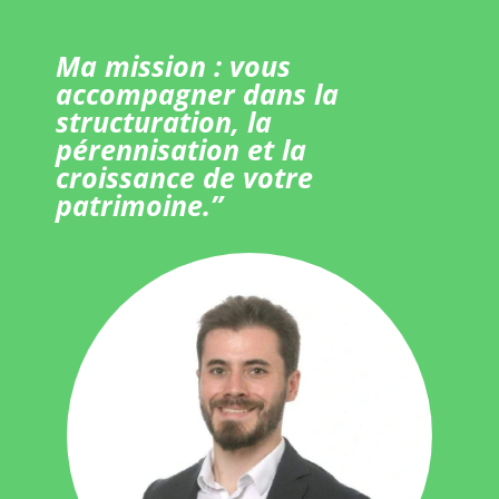
Ma mission : vous
accompagner dans la
structuration, la
pérennisation et la
croissance de votre
patrimoine.”