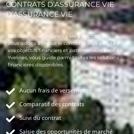
CONTRATS D’ASSURANCE VIE
D'ASSURANCE VIE
Spécialiste de l’assurance vie à Trappes, nous
vous aidons à choisir le contrat le plus adapté à
vos objectifs financiers et patrimoniaux, basé en
Yvelines, vous guide parmi toutes les solutions
financières disponibles.
Aucun frais de versement
Comparatif des contrats
Suivi du contrat
Saisie des opportunités de marché