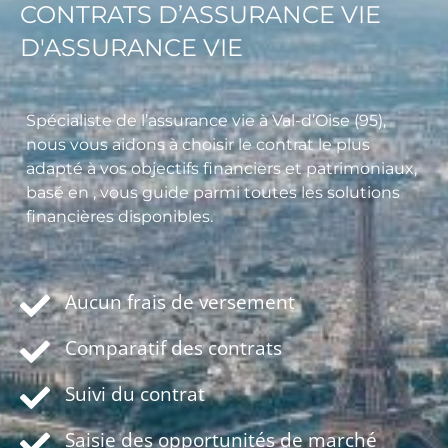
CONTRATS D’ASSURANCE VIE
D'ASSURANCE VIE
Spécialiste de l’assurance vie à Val-d’Oise (95),
nous vous aidons à choisir le contrat le plus
adapté à vos objectifs financiers et patrimoniaux,
basé en , vous guide parmi toutes les solutions
financières disponibles.
Aucun frais de versement
Comparatif des contrats
Suivi du contrat
Saisie des opportunités de marché