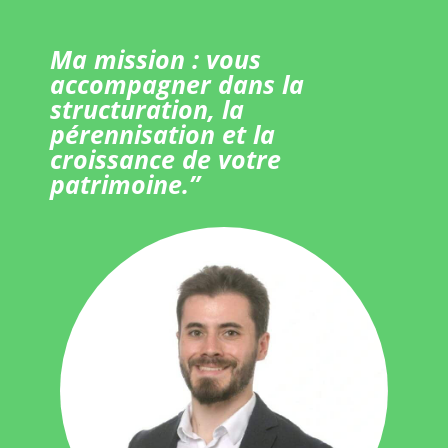
Ma mission : vous
accompagner dans la
structuration, la
pérennisation et la
croissance de votre
patrimoine.”