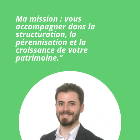
Ma mission : vous
accompagner dans la
structuration, la
pérennisation et la
croissance de votre
patrimoine.”