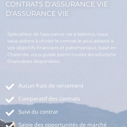
CONTRATS D’ASSURANCE VIE
D'ASSURANCE VIE
Spécialiste de l’assurance vie à Valence, nous
vous aidons à choisir le contrat le plus adapté à
vos objectifs financiers et patrimoniaux, basé en
Charente, vous guide parmi toutes les solutions
financières disponibles.
Aucun frais de versement
Comparatif des contrats
Suivi du contrat
Saisie des opportunités de marché