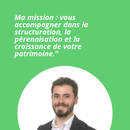
Ma mission : vous
accompagner dans la
structuration, la
pérennisation et la
croissance de votre
patrimoine.”