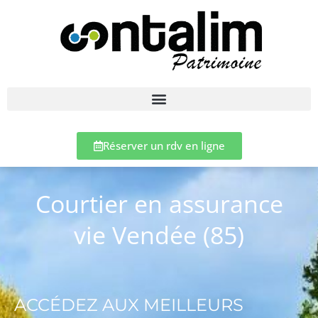
Réserver un rdv en ligne
Courtier en assurance
vie Vendée (85)
ACCÉDEZ AUX MEILLEURS