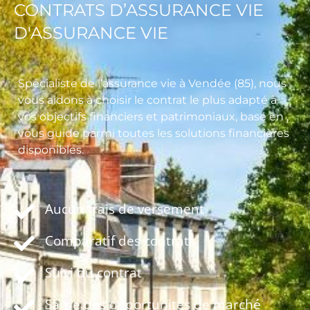
CONTRATS D’ASSURANCE VIE
D'ASSURANCE VIE
Spécialiste de l’assurance vie à Vendée (85), nous
vous aidons à choisir le contrat le plus adapté à
vos objectifs financiers et patrimoniaux, basé en ,
vous guide parmi toutes les solutions financières
disponibles.
Aucun frais de versement
Comparatif des contrats
Suivi du contrat
Saisie des opportunités de marché