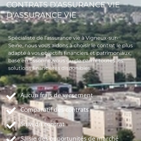
CONTRATS D’ASSURANCE VIE
D'ASSURANCE VIE
Spécialiste de l’assurance vie à Vigneux-sur-
Seine, nous vous aidons à choisir le contrat le plus
adapté à vos objectifs financiers et patrimoniaux,
basé en Essonne, vous guide parmi toutes les
solutions financières disponibles.
Aucun frais de versement
Comparatif des contrats
Suivi du contrat
Saisie des opportunités de marché