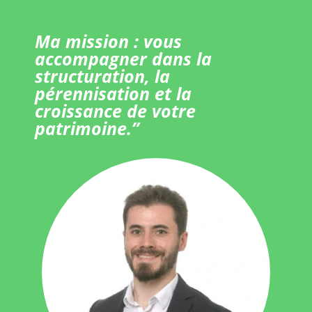
Ma mission : vous
accompagner dans la
structuration, la
pérennisation et la
croissance de votre
patrimoine.”