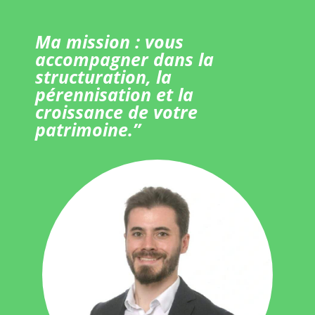
Ma mission : vous
accompagner dans la
structuration, la
pérennisation et la
croissance de votre
patrimoine.”