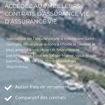
ACCÉDEZ AUX MEILLEURS
CONTRATS D’ASSURANCE VIE
D'ASSURANCE VIE
Spécialiste de l’assurance vie à Villeneuve-Saint-
Georges, nous vous aidons à choisir le contrat le
plus adapté à vos objectifs financiers et
patrimoniaux, basé en Val-de-Marne, vous guide
parmi toutes les solutions financières
disponibles.
Aucun frais de versement
Comparatif des contrats