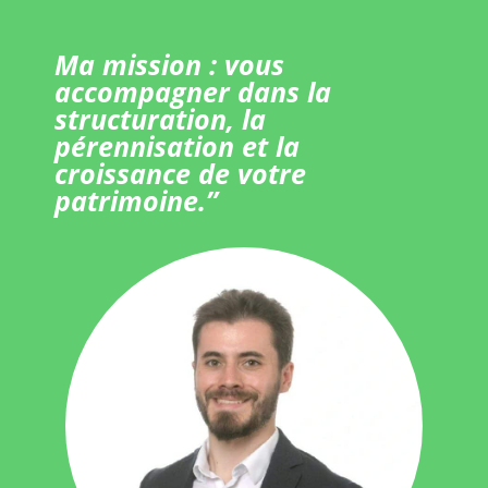
Ma mission : vous
accompagner dans la
structuration, la
pérennisation et la
croissance de votre
patrimoine.”