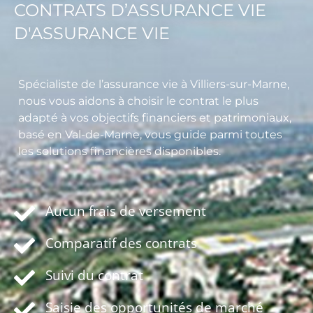
CONTRATS D’ASSURANCE VIE
D'ASSURANCE VIE
Spécialiste de l’assurance vie à Villiers-sur-Marne,
nous vous aidons à choisir le contrat le plus
adapté à vos objectifs financiers et patrimoniaux,
basé en Val-de-Marne, vous guide parmi toutes
les solutions financières disponibles.
Aucun frais de versement
Comparatif des contrats
Suivi du contrat
Saisie des opportunités de marché