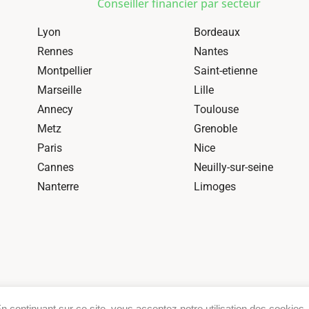
Conseiller financier par secteur
Lyon
Bordeaux
Rennes
Nantes
Montpellier
Saint-etienne
Marseille
Lille
Annecy
Toulouse
Metz
Grenoble
Paris
Nice
Cannes
Neuilly-sur-seine
Nanterre
Limoges
En continuant sur ce site, vous acceptez notre utilisation des cookies